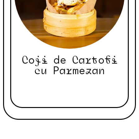
Coji de Cartofi
cu Parmezan