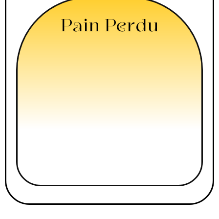
Pain Perdu