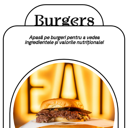
Burgers
Apasă pe burgeri pentru a vedea
ingredientele și valorile nutriționale!